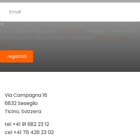
Sono d'accordo riguardo i
termini d'uso
e dichiaro di aver letto
le informazioni richieste relative la direttiva
Articolo 13 della
GDPR.
registrati
Via Campagna 16
6832 Seseglio
Ticino, Svizzera
tel +41 91 682 23 12
cel +41 76 426 23 02