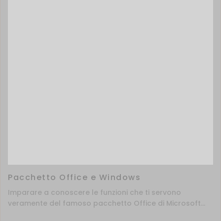
Pacchetto Office e Windows
Imparare a conoscere le funzioni che ti servono
veramente del famoso pacchetto Office di Microsoft...