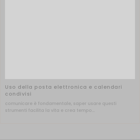
Uso della posta elettronica e calendari
condivisi
comunicare è fondamentale, saper usare questi
strumenti facilita la vita e crea tempo...