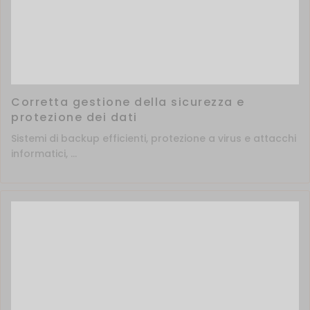
Corretta gestione della sicurezza e
protezione dei dati
Sistemi di backup efficienti, protezione a virus e attacchi
informatici, ...