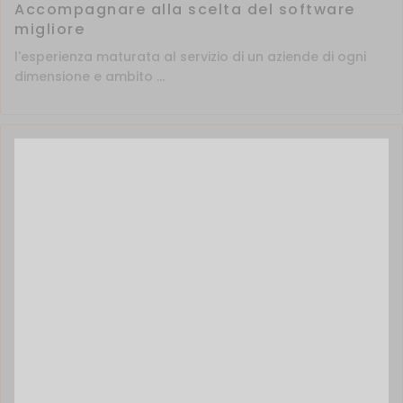
Accompagnare alla scelta del software
migliore
l'esperienza maturata al servizio di un aziende di ogni
dimensione e ambito ...