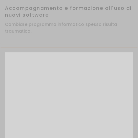
Accompagnamento e formazione all'uso di
nuovi software
Cambiare programma informatico spesso risulta
traumatico..