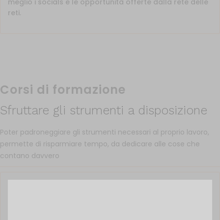
meglio i socials e le opportunità offerte dalla rete delle
reti.
Corsi di formazione
Sfruttare gli strumenti a disposizione
Poter padroneggiare gli strumenti necessari al proprio lavoro,
permette di risparmiare tempo, da dedicare alle cose che
contano davvero