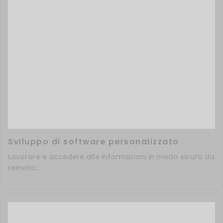
Sviluppo di software personalizzato
Lavorare e accedere alle informazioni in modo sicuro da
remoto...