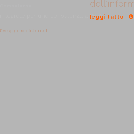
dell'infor
Competenze
integrate per una consulenza a 360°
leggi tutto
Sviluppo siti Internet