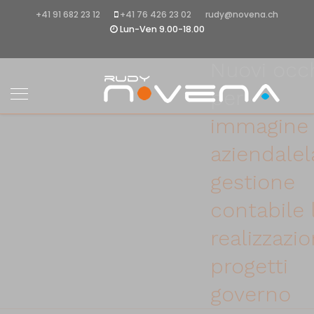
+41 91 682 23 12
+41 76 426 23 02
rudy@novena.ch
Ridefinisci il tuo
Lun-Ven 9.00-18.00
business
Nuovi occ
per
immagine
aziendale
l
gestione
contabile
realizzazi
progetti
governo